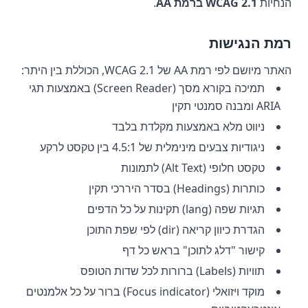
הנחיות
WCAG 2.1 ברמת AA
.
רמת הנגישות
האתר מיושם לפי רמת AA של WCAG 2.1, הכוללת בין היתר:
תמיכה בקורא מסך (Screen Reader) באמצעות תגי
ARIA ומבנה סמנטי תקין
ניווט מלא באמצעות מקלדת בלבד
ניגודיות צבעים מינימלית של 4.5:1 בין טקסט לרקע
טקסט חלופי (Alt Text) לתמונות
כותרות (Headings) בסדר היררכי תקין
תגיות שפה (lang) תקינות על כל הדפים
הגדרת כיוון קריאה (dir) לפי שפת התוכן
קישור "דלג לתוכן" בראש כל דף
תוויות (Labels) ברורות לכל שדות הטופס
מוקד ויזואלי (Focus indicator) ברור על כל אלמנטים