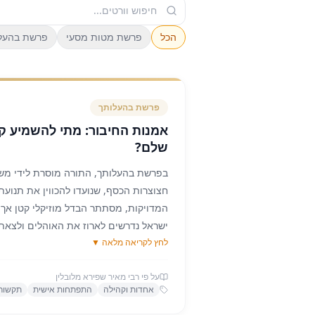
הכל
פרשת מטות מסעי
פרשת בהעל
פרשת
בהעלותך
אמנות החיבור: מתי להשמיע קו
שלם?
בפרשת בהעלותך, התורה מוסרת לידי מש
חצוצרות הכסף, שנועדו להכווין את תנוע
המדויקות, מסתתר הבדל מוזיקלי קטן אך ק
ישראל נדרשים לארוז את האוהלים ולצאת
לחץ לקריאה מלאה ▼
להשמיע תְּרוּעָה – קול מקוטע, שבור ורו
פשוט לאסוף את כולם לאסיפת עם משותפ
על פי רבי מאיר שפירא מלובלין
מדגישה: "וּבְהַקְהִיל אֶת הַקָּהָל תִּתְקְעוּ וְלֹא
אחדות וקהילה
התפתחות אישית
תקשורת
מדוע הפעולה של איסוף וחיבור דורשת דווק
ורציף) ושוללת במפורש את ה'תרועה'?