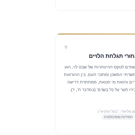
▼
ורי תגלחת הלויים
פים לטקס ההיטהרות של שבט לוי, רגע
שרתי המשכן ומחנכי העם. בין ההוראות
גדים והזאת מי חטאת, מסתתרת דרישה
ּ תַעַר עַל כָּל בְּשָׂרָם' (במדבר ח', ז').
ת גופם. מדוע מהלך כה דרסטי נדרש
עילית הרוחנית של העם?
מן מליאדי, "בעל התניא")
התניא', בספרו 'ליקוטי תורה', חושף את
חסידות ופסיכולוגיה
 העמוקה של השיער. בתורת הסוד, שיער
הדין והגבורה). השערה מסמלת את האופן
 שלנו אל תוך תבניות נוקשות