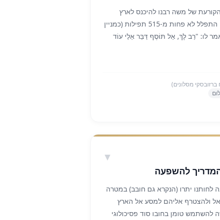
, מתרחשת כאשר הקנים הצדדיים
קורעת של משה רבנו להיכנס לארץ
מנותק ממוסר, או כשהטכנולוגיה
ישראל. המדרש מגלה לנו שמשה התפלל לא פחות מ-515 תפילות (כמניין
, העולם עלול להינזק ואף להיחרב
רַב לָךְ, אַל תּוֹסֶף דַּבֵּר אֵלַי עוֹד
: 'אל מול פני המנורה יאירו שבעת
 חכמות החול, אלא להיפך – להדליק את
לכאורה, זהו רגע של שבר גדול. 515 תפילות מלאות דמעות, תשוקה
להשתמש בכלים שהם מעניקים לנו, אך
תפילות הללו התבזבזו? האם הן הלכו
רכז הערכי. כאשר האמנות, הכלכלה
 ברזובסקי מסלונים)
תכלית רוחנית ומוסרית גבוהה, הם
ום
מד אותנו כאן יסוד עצום ומרגש. בעולם
משתלבים יחד, ויוצרים אור מושלם
ולכת לאיבוד. כשמשה רבנו עמד והתחנן,
ל הרגע ההוא. תפילותיו שנאמרו מתוך
ספו ונשמרו באוצר מיוחד בשמיים.
חינם". משה רבנו, גדול הנביאים, לא
▼
א ביקש מתנת חינם. וכך, משה השאיר
 המדריך להשפעה
הדורות הבאים. בכל פעם שיהודי עומד
ן לו שום זכויות, שהשמיים סגורים וכל
 לחותנו יתרו (הנקרא גם חובב) במטרה
א יכול לגשת אל אותו אוצר של תפילות
ראל ולהצטרף אליהם למסע אל הארץ
"חינם" שמשה רבנו חצב בעבורנו. 515 התפילות שלא נענו אז, הן אלו
להשתמש טומן בחובו סוד פסיכולוגי