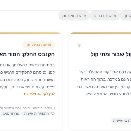
ותך
פרשת דברים
פרשת ואתחנן
▼
פרשת
בהעלותך
ל שבור ומתי קול
הקנבס החלק: הסוד מאח
בפתיחת פרשת בהעלותך אנו נחש
ה רבנו את "קוד ההפעלה" של
לפני כניסתם לתפקידם הרגיש כמ
ת העם במדבר. בתוך ההוראות
השונות והמוכרות, כמו כיבוס ב
ריטי בין שני מצבים: כאשר בני
פיזית קיצונית ויוצאת דופן: 'וְהֶעֱבִירו
 למסע חדש, ההוראה היא
לחץ לקריאה מלאה ▼
הלויים נדרשו לגלח את כל שערו
עד. אולם, כאשר המטרה היא
דווקא ממי שאמורים להוות את ה
ת באוהל מועד, התורה
על פי ה'ליקוטי תורה' (רבי שניאור זל
רבי שניאור זלמן מליאדי, ה'בעל 
התפתחות אישית
שחרור מאגו
 תָרִיעוּ" (במדבר י', ז').
המשמעות הפסיכולוגית והקבלית
 בין-אישית
א 'תקיעה' (קול ארוך, חלק
מייצג 'צמצום' ו'דינים' (מידת 
שבו אנו מסננים את האור הפנימי