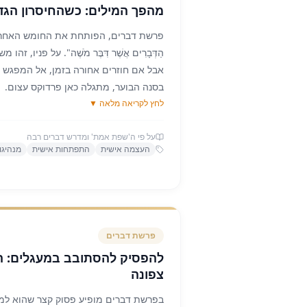
מהפך המילים: כשהחיסרון הגד
ה"שפת אמת" מסביר שמשה לא עבר קורס
הטרנספורמציה שלו נבעה ממקום עמוק ה
פרשת דברים, הפותחת את החומש האחרון, 
לחלוטין לעם, כשהוא התמלא באהבה ובדא
הַדְּבָרִים אֲשֶׁר דִּבֶּר מֹשֶׁה". על פניו,
שעומד להיכנס לארץ ישראל – המילים פשו
אבל אם חוזרים אחורה בזמן, אל המפגש 
שלו בדיבור נבע מתוך ענווה עצומה, תחושה
בסנה הבוער, מתגלה כאן פרדוקס עצום.
שראויות להיאמר. אך ברגע שהוא הבין שהד
לחץ לקריאה מלאה ▼
כאשר משה נדרש להנהיג את העם ולהוציא
הדרך עבור אחרים, הוא הפך לצינור של אמ
ושוב בטענה: "לֹא אִישׁ דְּבָרִים אָנֹכִי... כִּי כְבַ
הגדולה ביותר שלו הפכה לעוצמת חייו.
על פי ה'שפת אמת' ומדרש דברים רבה
מגדיר את עצמו דרך המוגבלות שלו. הוא 
המסר עבורנו הוא פוקח עיניים: לעיתים קר
העצמה אישית
התפתחות אישית
מנהיגו
בדיוק הסיבה שהוא לא ראוי ולא יכול להנה
משמעותית בטענה של חוסר כישרון או פגם 
אותו מנהיג עומד ונושא את אחד הנאומים
שדווקא במקום שבו אנו מרגישים הכי חל
והמרגשים ביותר בהיסטוריה האנושית - ח
העמוק ביותר שלנו. כשמוצאים את המשמע
אותו דיבור, ספר "דברים". המדרש עצמו 
עם האחר, כל החסמים נופלים, והקול הפנ
לא איש דברים אנכי, ועכשיו הוא מדבר כל 
דרכו החוצה.
פרשת
דברים
ה"שפת אמת" מסביר כאן עיקרון רוחני ופסי
להפסיק להסתובב במעגלים: ה
הוא לא מחסום, הוא קריאת כיוון. דווקא 
צפונה
הגדול ביותר - שם טמון הייעוד המרכזי של
מהגמגום שלו באורח קסם חסר הסבר. הדי
בפרשת דברים מופיע פסוק קצר שהוא למע