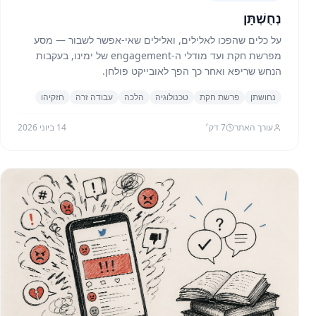
נְחֻשְׁתָּן
על כלים שהפכו לאלילים, ואלילים שאי-אפשר לשבור — מסע
מפרשת חקת ועד מודלי ה-engagement של ימינו, בעקבות
הנחש שריפא ואחר כך הפך לאובייקט פולחן.
נחושתן
פרשת חקת
טכנולוגיה
הלכה
עבודה זרה
חזקיהו
עורך האתר
7
דק׳
14 ביוני 2026