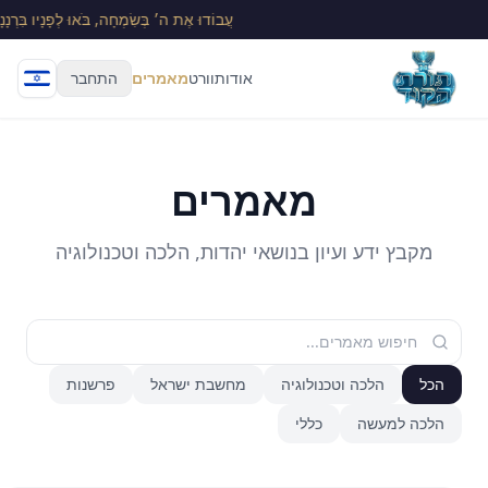
עֲבוֹדוּ אֶת ה׳ בְּשִׂמְחָה, בֹּאוּ לְפָנָיו בִּרְנָנָה
אודות
וורט
מאמרים
התחבר
מאמרים
מקבץ ידע ועיון בנושאי יהדות, הלכה וטכנולוגיה
הכל
הלכה וטכנולוגיה
מחשבת ישראל
פרשנות
הלכה למעשה
כללי