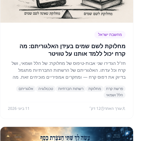
מחשבת ישראל
מחלוקת לשם שמים בעידן האלגוריתם: מה
קרח יכול ללמד אותנו על טוויטר
חז"ל הגדירו שני אבות-טיפוס של מחלוקת: של הלל ושמאי, ושל
קרח וכל עדתו. האלגוריתם של הרשתות החברתיות מתגמל
בדיוק את דפוס קרח — ומחקרים אמפיריים מוכיחים זאת. מה
תורת הויכוח היהודית יכולה ללמד את מהנדסי המוצר?
פרשת קרח
מחלוקת
רשתות חברתיות
טכנולוגיה
אלגוריתם
הלל ושמאי
עורך האתר
12
דק׳
11 ביוני 2026