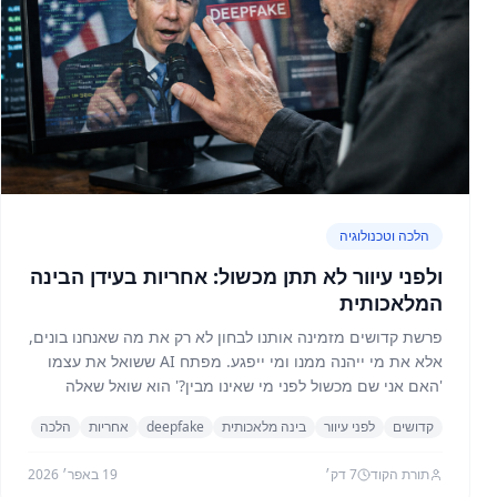
הלכה וטכנולוגיה
ולפני עיוור לא תתן מכשול: אחריות בעידן הבינה
המלאכותית
פרשת קדושים מזמינה אותנו לבחון לא רק את מה שאנחנו בונים,
אלא את מי ייהנה ממנו ומי ייפגע. מפתח AI ששואל את עצמו
'האם אני שם מכשול לפני מי שאינו מבין?' הוא שואל שאלה
עתיקה מאוד.
קדושים
לפני עיוור
בינה מלאכותית
deepfake
אחריות
הלכה
תורת הקוד
7
דק׳
19 באפר׳ 2026