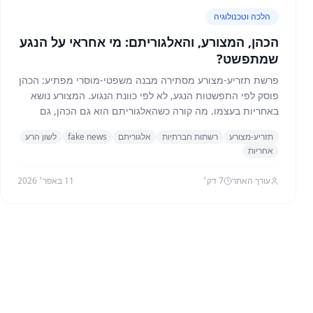
הלכה וטכנולוגיה
הכהן, המצורע, והאלגוריתם: מי אחראי על הנגע
שמתפשט?
פרשת תזריע-מצורע מסתירה מבנה משפטי-מוסרי מפתיע: הכהן
פוסק לפי התפשטות הנגע, לא לפי כוונת הנגוע. המצורע נושא
באחריות בעצמו. מה קורה כשהאלגוריתם הוא גם הכהן, גם
הפצן, וגם המרוויח מהנגע?
תזריע-מצורע
רשתות חברתיות
אלגוריתם
fake news
לשון הרע
אחריות
עורך האתר
7
דק׳
11 באפר׳ 2026