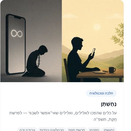
הלכה וטכנולוגיה
נְחֻשְׁתָּן
על כלים שהפכו לאלילים, ואלילים שאי־אפשר לשבור — לפרשת
חֻקַּת, תשפ"ה
נחושתן
חזקיהו
פרשת חקת
טכנולוגיה ויהדות
עבודה זרה