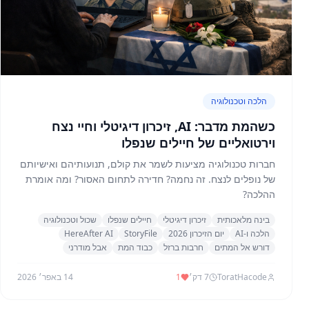
הלכה וטכנולוגיה
כשהמת מדבר: AI, זיכרון דיגיטלי וחיי נצח
וירטואליים של חיילים שנפלו
חברות טכנולוגיה מציעות לשמר את קולם, תנועותיהם ואישיותם
של נופלים לנצח. זה נחמה? חדירה לתחום האסור? ומה אומרת
ההלכה?
בינה מלאכותית
זיכרון דיגיטלי
חיילים שנפלו
שכול וטכנולוגיה
הלכה ו-AI
יום הזיכרון 2026
StoryFile
HereAfter AI
דורש אל המתים
חרבות ברזל
כבוד המת
אבל מודרני
ToratHacode
7
דק׳
1
14 באפר׳ 2026