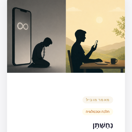
מאמר מוביל
הלכה וטכנולוגיה
נְחֻשְׁתָּן