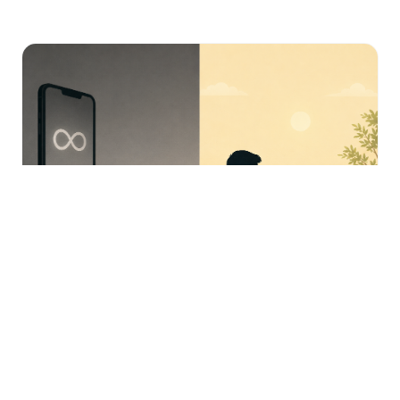
הלכה וטכנולוגיה
נְחֻשְׁתָּן
על כלים שהפכו לאלילים, ואלילים שאי-אפשר לשבור —
מסע מפרשת חקת ועד מודלי ה-engagement של ימינו,