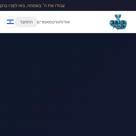
עֲבוֹדוּ אֶת ה׳ בְּשִׂמְחָה, בֹּאוּ לְפָנָיו בִּרְנָנָה
אודות
וורט
מאמרים
התחבר