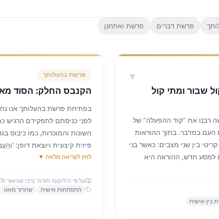
ותך
פרשת דברים
פרשת ואתחנן
▼
פרשת
בהעלותך
ל שבור ומתי קול
הקנבס החלק: הסוד מאח
בפתיחת פרשת בהעלותך אנו נחש
ה רבנו את "קוד ההפעלה" של
לפני כניסתם לתפקידם הרגיש כמ
ת העם במדבר. בתוך ההוראות
השונות והמוכרות, כמו כיבוס ב
ריטי בין שני מצבים: כאשר בני
פיזית קיצונית ויוצאת דופן: 'וְהֶעֱבִירו
 למסע חדש, ההוראה היא
לחץ לקריאה מלאה ▼
הלויים נדרשו לגלח את כל שערו
עד. אולם, כאשר המטרה היא
דווקא ממי שאמורים להוות את ה
ת באוהל מועד, התורה
על פי ה'ליקוטי תורה' (רבי שניאור זל
רבי שניאור זלמן מליאדי, ה'בעל 
התפתחות אישית
שחרור מאגו
 תָרִיעוּ" (במדבר י', ז').
המשמעות הפסיכולוגית והקבלית
 בין-אישית
א 'תקיעה' (קול ארוך, חלק
מייצג 'צמצום' ו'דינים' (מידת 
שבו אנו מסננים את האור הפנימי