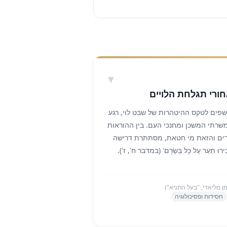
▼
ורי תגלחת הלויים
פים לטקס ההיטהרות של שבט לוי, רגע
שרתי המשכן ומחנכי העם. בין ההוראות
גדים והזאת מי חטאת, מסתתרת דרישה
ּ תַעַר עַל כָּל בְּשָׂרָם' (במדבר ח', ז').
ת גופם. מדוע מהלך כה דרסטי נדרש
עילית הרוחנית של העם?
מן מליאדי, "בעל התניא")
התניא', בספרו 'ליקוטי תורה', חושף את
חסידות ופסיכולוגיה
 העמוקה של השיער. בתורת הסוד, שיער
הדין והגבורה). השערה מסמלת את האופן
 שלנו אל תוך תבניות נוקשות