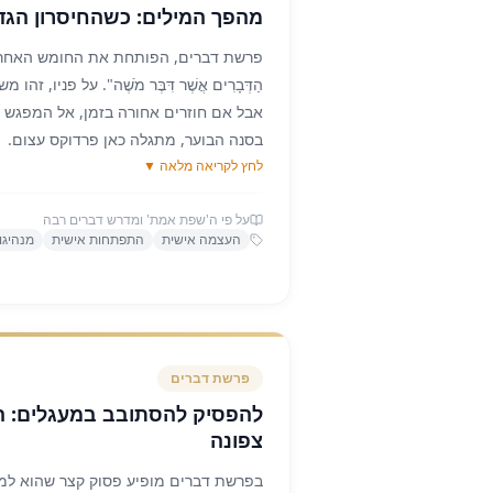
מהפך המילים: כשהחיסרון הגד
ה"שפת אמת" מסביר שמשה לא עבר קורס
הטרנספורמציה שלו נבעה ממקום עמוק ה
פרשת דברים, הפותחת את החומש האחרון, 
לחלוטין לעם, כשהוא התמלא באהבה ובדא
הַדְּבָרִים אֲשֶׁר דִּבֶּר מֹשֶׁה". על פניו,
שעומד להיכנס לארץ ישראל – המילים פשו
אבל אם חוזרים אחורה בזמן, אל המפגש 
שלו בדיבור נבע מתוך ענווה עצומה, תחושה
בסנה הבוער, מתגלה כאן פרדוקס עצום.
שראויות להיאמר. אך ברגע שהוא הבין שהד
לחץ לקריאה מלאה ▼
כאשר משה נדרש להנהיג את העם ולהוציא
הדרך עבור אחרים, הוא הפך לצינור של אמ
ושוב בטענה: "לֹא אִישׁ דְּבָרִים אָנֹכִי... כִּי כְבַ
הגדולה ביותר שלו הפכה לעוצמת חייו.
על פי ה'שפת אמת' ומדרש דברים רבה
מגדיר את עצמו דרך המוגבלות שלו. הוא 
המסר עבורנו הוא פוקח עיניים: לעיתים קר
העצמה אישית
התפתחות אישית
מנהיגו
בדיוק הסיבה שהוא לא ראוי ולא יכול להנה
משמעותית בטענה של חוסר כישרון או פגם 
אותו מנהיג עומד ונושא את אחד הנאומים
שדווקא במקום שבו אנו מרגישים הכי חל
והמרגשים ביותר בהיסטוריה האנושית - ח
העמוק ביותר שלנו. כשמוצאים את המשמע
אותו דיבור, ספר "דברים". המדרש עצמו 
עם האחר, כל החסמים נופלים, והקול הפנ
לא איש דברים אנכי, ועכשיו הוא מדבר כל 
דרכו החוצה.
פרשת
דברים
ה"שפת אמת" מסביר כאן עיקרון רוחני ופסי
להפסיק להסתובב במעגלים: ה
הוא לא מחסום, הוא קריאת כיוון. דווקא 
צפונה
הגדול ביותר - שם טמון הייעוד המרכזי של
מהגמגום שלו באורח קסם חסר הסבר. הדי
בפרשת דברים מופיע פסוק קצר שהוא למע