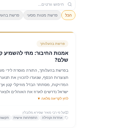
הכל
פרשת מטות מסעי
פרשת בהעל
פרשת
בהעלותך
אמנות החיבור: מתי להשמיע קו
שלם?
בפרשת בהעלותך, התורה מוסרת לידי מש
חצוצרות הכסף, שנועדו להכווין את תנוע
המדויקות, מסתתר הבדל מוזיקלי קטן אך ק
ישראל נדרשים לארוז את האוהלים ולצאת
לחץ לקריאה מלאה ▼
להשמיע תְּרוּעָה – קול מקוטע, שבור ורו
פשוט לאסוף את כולם לאסיפת עם משותפ
על פי רבי מאיר שפירא מלובלין
מדגישה: "וּבְהַקְהִיל אֶת הַקָּהָל תִּתְקְעוּ וְלֹא
אחדות וקהילה
התפתחות אישית
תקשורת
מדוע הפעולה של איסוף וחיבור דורשת דווק
ורציף) ושוללת במפורש את ה'תרועה'?