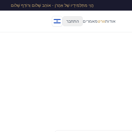
הֱוֵי מִתַּלְמִידָיו שֶׁל אַהֲרֹן - אוֹהֵב שָׁלוֹם וְרוֹדֵף שָׁלוֹם
אודות
וורט
מאמרים
התחבר