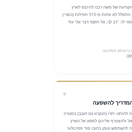
, מתרחשת כאשר הקנים הצדדיים
קורעת של משה רבנו להיכנס לארץ
מנותק ממוסר, או כשהטכנולוגיה
ישראל. המדרש מגלה לנו שמשה התפלל לא פחות מ-515 תפילות (כמניין
, העולם עלול להינזק ואף להיחרב
רַב לָךְ, אַל תּוֹסֶף דַּבֵּר אֵלַי עוֹד
: 'אל מול פני המנורה יאירו שבעת
 חכמות החול, אלא להיפך – להדליק את
לכאורה, זהו רגע של שבר גדול. 515 תפילות מלאות דמעות, תשוקה
להשתמש בכלים שהם מעניקים לנו, אך
תפילות הללו התבזבזו? האם הן הלכו
רכז הערכי. כאשר האמנות, הכלכלה
 ברזובסקי מסלונים)
תכלית רוחנית ומוסרית גבוהה, הם
ום
מד אותנו כאן יסוד עצום ומרגש. בעולם
משתלבים יחד, ויוצרים אור מושלם
ולכת לאיבוד. כשמשה רבנו עמד והתחנן,
ל הרגע ההוא. תפילותיו שנאמרו מתוך
ספו ונשמרו באוצר מיוחד בשמיים.
חינם". משה רבנו, גדול הנביאים, לא
▼
א ביקש מתנת חינם. וכך, משה השאיר
 המדריך להשפעה
הדורות הבאים. בכל פעם שיהודי עומד
ן לו שום זכויות, שהשמיים סגורים וכל
 לחותנו יתרו (הנקרא גם חובב) במטרה
א יכול לגשת אל אותו אוצר של תפילות
ראל ולהצטרף אליהם למסע אל הארץ
"חינם" שמשה רבנו חצב בעבורנו. 515 התפילות שלא נענו אז, הן אלו
להשתמש טומן בחובו סוד פסיכולוגי